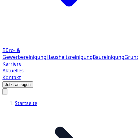
Büro- &
Gewerbereinigung
Haushaltsreinigung
Baureinigung
Grund
Karriere
Aktuelles
Kontakt
Jetzt anfragen
Startseite